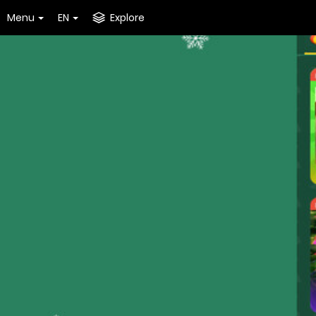
Menu
EN
Explore