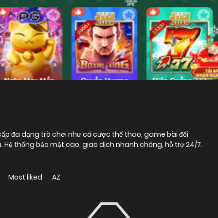
cấp đa dạng trò chơi như cá cược thể thao, game bài đổi
ỉu. Hệ thống bảo mật cao, giao dịch nhanh chóng, hỗ trợ 24/7.
Most liked
AZ