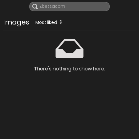
Images
Most liked
There's nothing to show here.