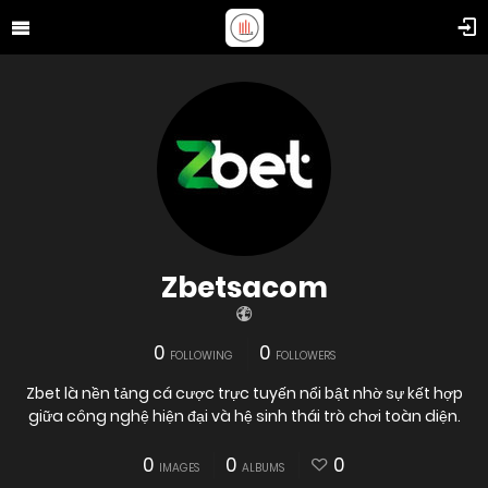
Zbetsacom
0
0
FOLLOWING
FOLLOWERS
Zbet là nền tảng cá cược trực tuyến nổi bật nhờ sự kết hợp
giữa công nghệ hiện đại và hệ sinh thái trò chơi toàn diện.
0
0
0
IMAGES
ALBUMS