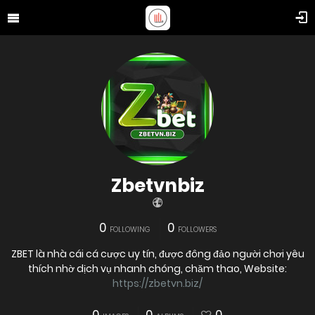
Zbetvnbiz
0
0
FOLLOWING
FOLLOWERS
ZBET là nhà cái cá cược uy tín, được đông đảo người chơi yêu
thích nhờ dịch vụ nhanh chóng, chăm thao, Website:
https://zbetvn.biz/