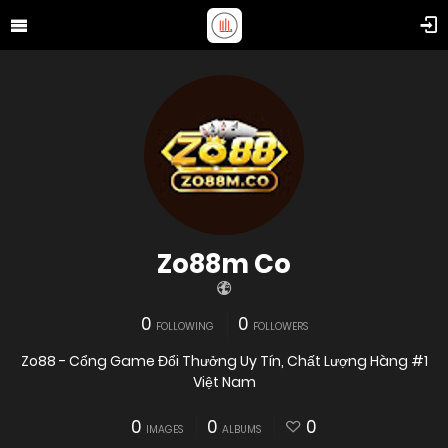
Zo88m Co
0
0
FOLLOWING
FOLLOWERS
Zo88 - Cổng Game Đổi Thưởng Uy Tín, Chất Lượng Hàng #1
Việt Nam
0
0
0
IMAGES
ALBUMS