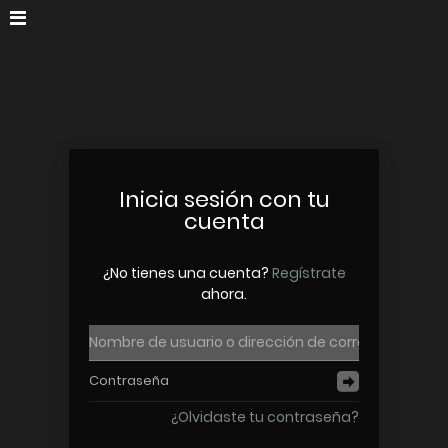
Inicia sesión con tu
cuenta
¿No tienes una cuenta?
Regístrate
ahora.
¿Olvidaste tu contraseña?