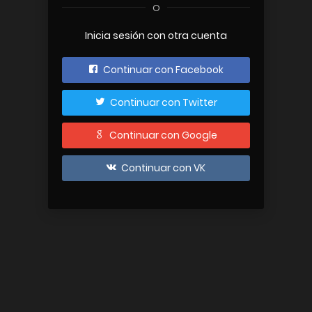
O
Inicia sesión con otra cuenta
Continuar con Facebook
Continuar con Twitter
Continuar con Google
Continuar con VK