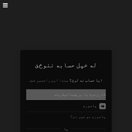
له خپل حسابه ننوځئ
ایا حساب نه لرئ؟
همدا اوس راجسټر شئ
.
پاسورډ مو هیر دی؟
یا