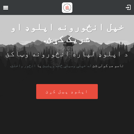
خپل انځورونه اپلوډ او
شریک کړئ.
د اپلوډ لپاره انځورونه وټاکئ
تاسو هم کولی شئ
له خپلې وسیلې څخه وپلټئ
یا
انځور واخلئ
.
اپلوډ پیل کړئ