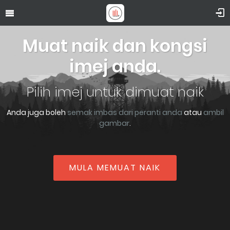
Muat naik dan kongsi
imej anda.
Pilih imej untuk dimuat naik
Anda juga boleh
semak imbas dari peranti anda
atau
ambil
gambar
.
MULA MEMUAT NAIK