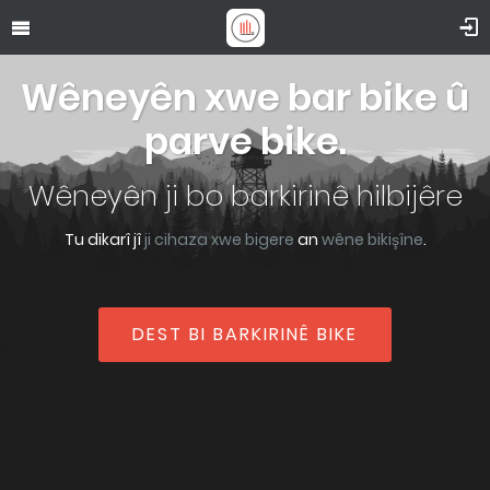
Wêneyên xwe bar bike û
parve bike.
Wêneyên ji bo barkirinê hilbijêre
Tu dikarî jî
ji cihaza xwe bigere
an
wêne bikişîne
.
DEST BI BARKIRINÊ BIKE