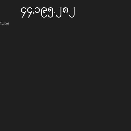
၄၄,၁၉၅,၂၈၂
utube