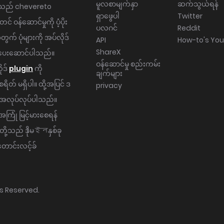
မူလစာမျက်နှာ
ဆက်သွယ်ရန်
t သည် chevereto
ရှာဖွေပါ
Twitter
် ဝန်ဆောင်မှုကို ပံ့ပိုး
ပလဂင်
Reddit
ွက် ပုံများကို အပ်လိုဒ်
API
How-to's Yo
ShareX
်ခု ပေးဆောင်ပါသည်။
ဝန်ဆောင်မှု စည်းကမ်း
ိုဒ်
plugin
ကို
ချက်များ
စရိတ် မရှိပါ။ ထို့အပြင် ဒ
privacy
း အလုပ်လုပ်ပါသည်။
ကြုံ မြင့်မားစေရန်
ု့သည် ဒိုမেইनနှစ်ခု
ုတောင်းလင့်ခ်
hts Reserved.