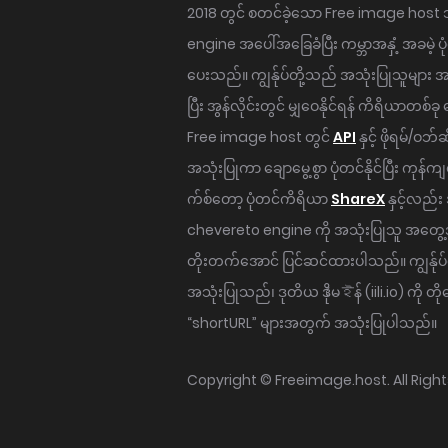
2018 တွင် စတင်ခဲ့သော Free image hos
engine အပေါ်အခြေခံပြီး ကမ္ဘာအနှံ့ အခမဲ့ ပုံတင
ပေးသည်။ ကျွန်ုပ်တို့သည် အသုံးပြုသူများ အတ
ပြီး အွန်လိုင်းတွင် မျှဝေနိုင်ရန် ကိရိယာတစ
Free image host တွင်
API
နှင့် ဖိုရမ်/ဝဘ်ဆ
အသုံးပြုကာ ချောမွေ့စွာ ပုံတင်နိုင်ပြီး ကုန်ကျ
က်စ်တော့ ပုံတင်ကိရိယာ
ShareX
နှင့်လည်
chevereto engine ကို အသုံးပြုသူ အတွေ့အ
တိုးတက်အောင် ပြင်ဆင်ထားပါသည်။ ကျွန်ုပ်တိ
အသုံးပြုသည်၊ ဒုတိယ ဒိုမেইန် (iili.io) ကို တိ
“shortURL” များအတွက် အသုံးပြုပါသည်။
Copyright ©
Freeimage.host
. All Rig