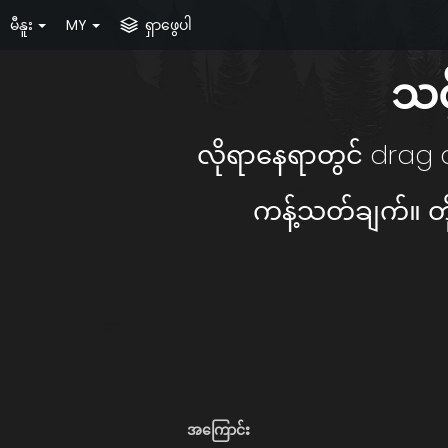
မီနူး
MY
ရှာဖွေပါ
သင့
လိုရာနေရာတွင် drag a
ကန့်သတ်ချက်။ တို
အကြောင်း