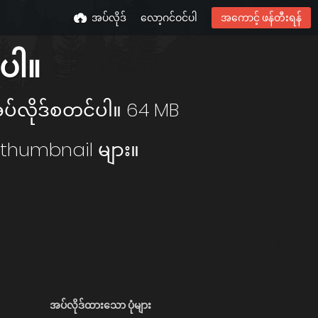
အပ်လိုဒ်
လော့ဂင်ဝင်ပါ
အကောင့် ဖန်တီးရန်
ေပါ။
အပ်လိုဒ်စတင်ပါ။ 64 MB
L thumbnail များ။
အပ်လိုဒ်ထားသော ပုံများ