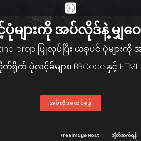
်ပုံများကို အပ်လိုဒ်နဲ့ မျှဝ
nd drop ပြုလုပ်ပြီး ယခုပင် ပုံများကို 
က်ရိုက် ပုံလင့်ခ်များ၊ BBCode နှင့် HTM
အပ်လိုဒ်စတင်ရန်
Freeimage Host
ချိတ်ဆက်ရန်