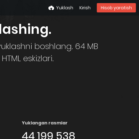
Yuklash
Kirish
Hisob yaratish
lashing.
uklashni boshlang. 64 MB
HTML eskizlari.
Yuklangan rasmlar
44 199 538