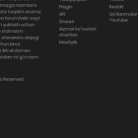
rimizga rasmlarni
Plagin
Reddit
sita taqdim etamiz.
API
Qo'llanmalar
va forum/veb-sayt
Youtube
ShareX
sm yuklash uchun
Xizmat ko'rsatish
 stoli rasm
shartlari
 chevereto dvijogi
Maxfiylik
chun biroz
 ikki xil domen
g'ridan-to'g'ri rasm
.
hts Reserved.