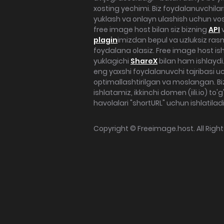
xosting yechimi. Biz foydalanuvchila
yuklash va onlayn ulashish uchun vo
free image host bilan siz bizning
API
plagin
imizdan bepul va uzluksiz ra
foydalana olasiz. Free image host ish
yuklagichi
ShareX
bilan ham ishlaydi.
eng yaxshi foydalanuvchi tajribasi u
optimallashtirilgan va moslangan. Biz
ishlatamiz, ikkinchi domen (iili.io) to'
havolalari "shortURL" uchun ishlatiladi
Copyright ©
Freeimage.host
. All Rig