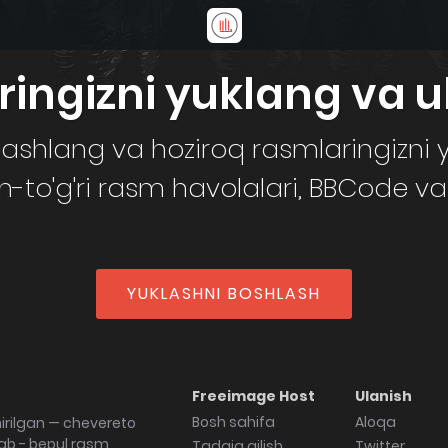
ingizni yuklang va u
ashlang va hoziroq rasmlaringizni y
dan-to'g'ri rasm havolalari, BBCode va 
YUKLASHNI BOSHLASH
Freeimage Host
Ulanish
Bosh sahifa
Aloqa
hirilgan — chevereto
lab - bepul rasm
Tadqiq qilish
Twitter