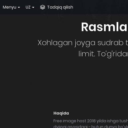
Menyu
UZ
Tadqiq qilish
Rasmlar
Xohlagan joyga sudrab t
limit. To'g'ri
Haqida
Free image host 2018 yilda ishga tus
dvijogi asosidagi - butun dunyo bo'y