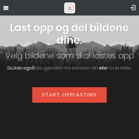
Last opp og del bildene
dine.
Velg bildene som skal lastes opp
Du kan også
bla gjennom fra enheten din
eller
ta et bilde
.
START OPPLASTING