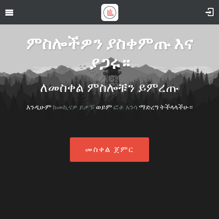
ምስሎችዎን ያስቀምጡ እና
ያጋሩ።
ለመስቀል ምስሎቹን ይምረጡ
እንዲሁም
ከመኪናዎ ይቃኙ
ወይም
ፎቶ አንሳ
ማድረግ ትችላላችሁ።
መስቀል ጀምር