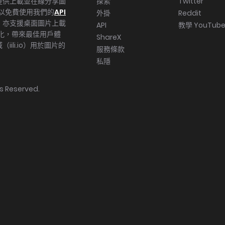
提供上載並在線分享圖
探索
Twitter
你可以免費使用我們的
API
外掛
Reddit
；亦支援桌面圖片上載
API
教學 YouTub
度優化，帶來最佳用戶體
ShareX
li.io）用於圖片的
服務條款
私隱
hts Reserved.