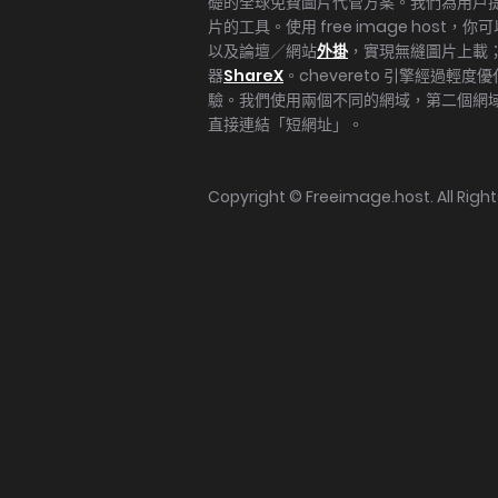
礎的全球免費圖片代管方案。我們為用戶
片的工具。使用 free image host，
以及論壇／網站
外掛
，實現無縫圖片上載
器
ShareX
。chevereto 引擎經過輕
驗。我們使用兩個不同的網域，第二個網域（ii
直接連結「短網址」。
Copyright ©
Freeimage.host
. All Rig