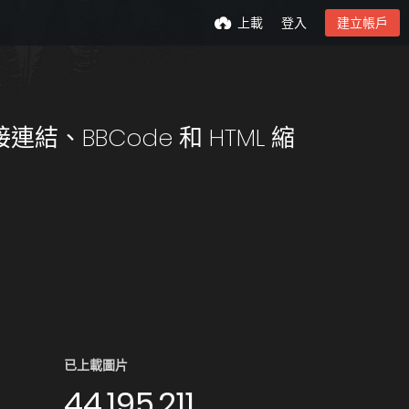
上載
登入
建立帳戶
、BBCode 和 HTML 縮
已上載圖片
44,195,211