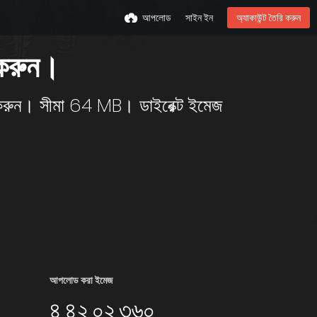
আপলোড
সাইন ইন
অ্যাকাউন্ট তৈরি করুন
 করুন।
ু করুন। সীমা 64 MB। ডাইরেক্ট ইমেজ
আপলোড করা ইমেজ
৪,৪২,০২,৩৬০