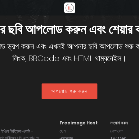
 ছবি আপলোড করুন এবং শেয়ার
 অ্যান্ড ড্রপ করুন এবং এখনই আপনার ছবি আপলোড শুর
লিংক, BBCode এবং HTML থাম্বনেইল।
আপলোড শুরু করুন
Freeimage Host
সংযোগ করুন
হোম
যোগাযোগ
ইঞ্জিন ভিত্তিক একটি -
বহারকারীদের ছবি আপলোড ও
এক্সপ্লোর
Twitter