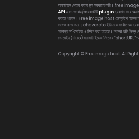
অনলাইনে শেয়ার করার টুল সরবরাহ করি। free image
API
এবং ফোরাম/ওয়েবসাইট
plugin
ব্যবহার করে অনায
করতে পারেন। Free image host ডেস্কটপ ইমেজ
সঙ্গেও কাজ করে। chevereto ইঞ্জিনকে সর্বোত্তম ব্যবহ
সামান্য অপ্টিমাইজ ও টিউন করা হয়েছে। আমরা দুটি ভিন্ন ড
ডোমেইন (iili.io) সরাসরি ইমেজ লিংকের "shortURL"-এর
Copyright ©
Freeimage.host
. All Rig