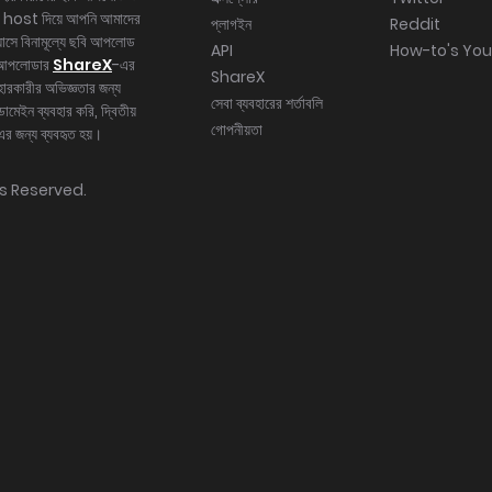
 host দিয়ে আপনি আমাদের
প্লাগইন
Reddit
়াসে বিনামূল্যে ছবি আপলোড
API
How-to's Yo
 আপলোডার
ShareX
-এর
ShareX
ারকারীর অভিজ্ঞতার জন্য
সেবা ব্যবহারের শর্তাবলি
োমেইন ব্যবহার করি, দ্বিতীয়
গোপনীয়তা
 জন্য ব্যবহৃত হয়।
hts Reserved.