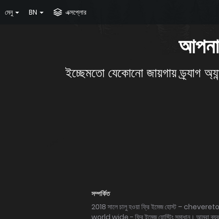
মেনু
BN
এক্সপ্লোর
আপনার
ইচ্ছেমতো যেকোনো জায়গায় ড্র্যাগ
সম্পর্কিত
2018 সালে চালু হওয়া ফ্রি ইমেজ হোস্ট – chevereto 
world wide - ফ্রি ইমেজ হোস্টিং সমাধান। আমরা ব্য