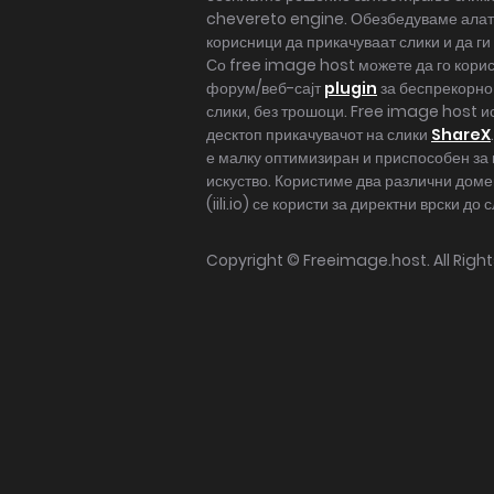
chevereto engine. Обезбедуваме алат
корисници да прикачуваат слики и да ги
Со free image host можете да го кори
форум/веб-сајт
plugin
за беспрекорно
слики, без трошоци. Free image host ис
десктоп прикачувачот на слики
ShareX
е малку оптимизиран и приспособен за 
искуство. Користиме два различни доме
(iili.io) се користи за директни врски до 
Copyright ©
Freeimage.host
. All Rig