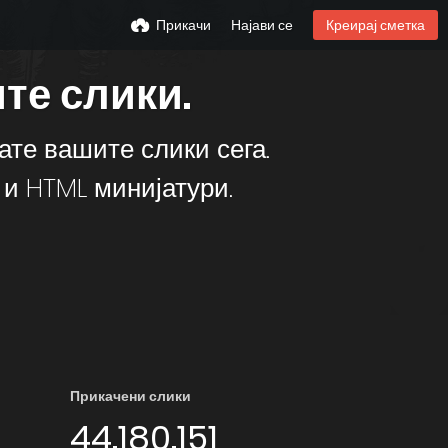
Прикачи
Најави се
Креирај сметка
те слики.
ате вашите слики сега.
и HTML минијатури.
Прикачени слики
44.180.151