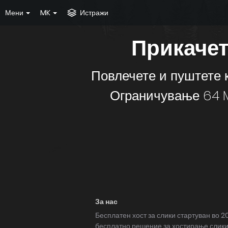
Мени
MK
Истражи
Прикачет
Повлечете и пуштете к
Ограничување 64 M
За нас
Бесплатен хост за слики стартуван во 20
бесплатно решение за хостирање слики