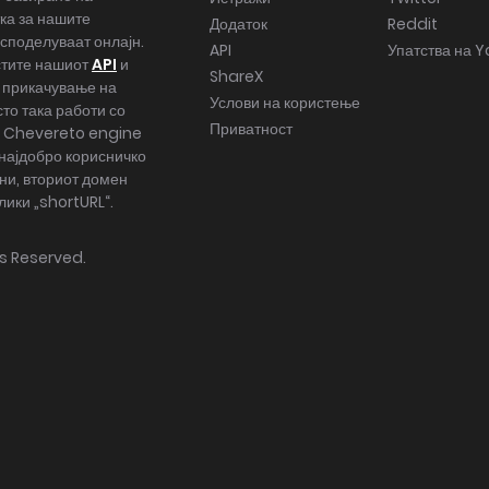
ка за нашите
Додаток
Reddit
 споделуваат онлајн.
API
Упатства на 
стите нашиот
API
и
ShareX
 прикачување на
Услови на користење
то така работи со
Приватност
. Chevereto engine
најдобро корисничко
ни, вториот домен
слики „shortURL“.
hts Reserved.