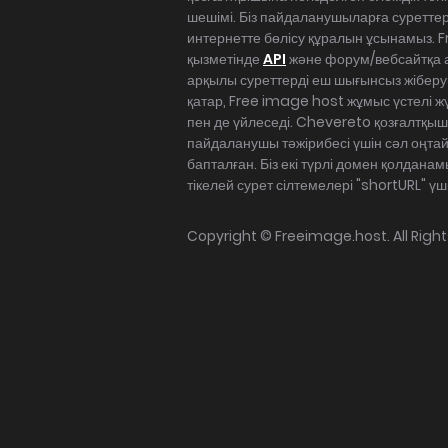
шешімі. Біз пайдаланушыларға суреттер
интернетте бөлісу құралын ұсынамыз. 
қызметінде
API
және форум/вебсайтқа 
арқылы суреттерді еш шығынсыз жібер
қатар, Free image host жұмыс үстелі ж
пен де үйлеседі. Chevereto қозғалтқы
пайдаланушы тәжірибесі үшін сәл оңт
бапталған. Біз екі түрлі домен қолданамыз,
тікелей сурет сілтемелері "shortURL" 
Copyright ©
Freeimage.host
. All Rig