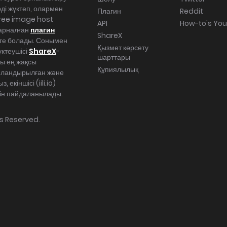
ді жүктеп, олармен
Плагин
Reddit
Free image host
API
How-to's Yo
арналған
плагин
ShareX
уге болады. Сонымен
Қызмет көрсету
үктеушісі
ShareX
-
шарттары
шы ең жақсы
Құпиялылық
айландырылған және
 екіншісі (iili.io)
үшін пайдаланылады.
hts Reserved.