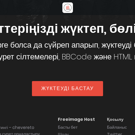
теріңізді жүктеп, бөлі
рге болса да сүйреп апарып, жүктеуді
сурет сілтемелері, BBCode және HTML 
ЖҮКТЕУДІ БАСТАУ
Freeimage Host
Қосылу
Басты бет
Байланыс
стингі – chevereto
ін сурет орналастыру
Шолу
Twitter