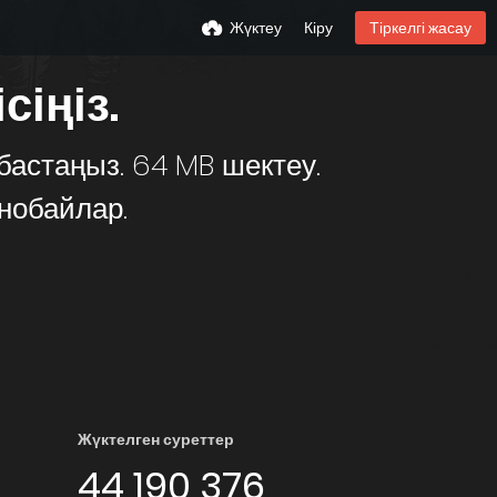
Жүктеу
Кіру
Тіркелгі жасау
сіңіз.
 бастаңыз. 64 MB шектеу.
нобайлар.
Жүктелген суреттер
44 190 376