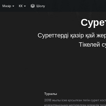
Мәзір
KK
Шолу
Сурет
Суреттерді қазір қай же
Тікелей 
Туралы
2018 жылы іске қосылған тегін сурет хо
қозғалтқышына негізделген әлемдік тег