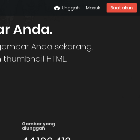
Unggah
Masuk
Buat akun
r Anda.
gambar Anda sekarang.
 thumbnail HTML.
Gambar yang
diunggah