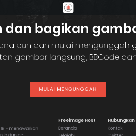
 dan bagikan gamba
i mana pun dan mulai mengunggah 
utan gambar langsung, BBCode dan
MULAI MENGUNGGAH
Freeimage Host
Hubungkan
Beranda
Kontak
2018 – menawarkan
uruh dunia -
Jelajahi
Twitter