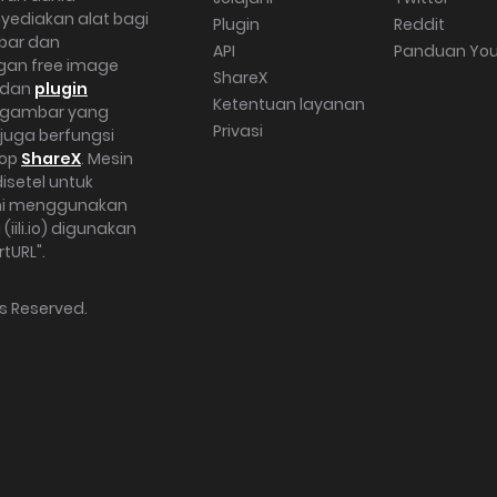
yediakan alat bagi
Plugin
Reddit
bar dan
API
Panduan Yo
gan free image
ShareX
dan
plugin
Ketentuan layanan
h gambar yang
Privasi
 juga berfungsi
top
ShareX
. Mesin
isetel untuk
mi menggunakan
ili.io) digunakan
tURL".
hts Reserved.