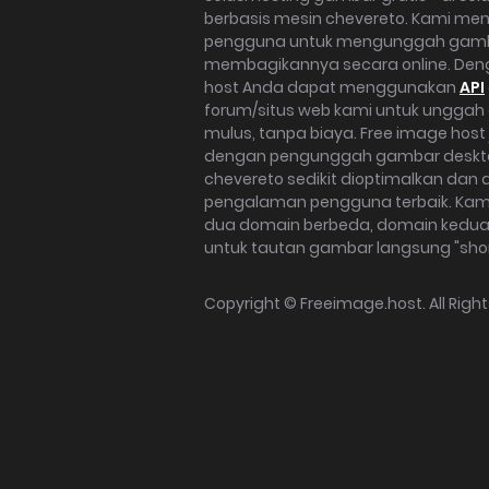
berbasis mesin chevereto. Kami men
pengguna untuk mengunggah gam
membagikannya secara online. Den
host Anda dapat menggunakan
API
forum/situs web kami untuk ungga
mulus, tanpa biaya. Free image host
dengan pengunggah gambar desk
chevereto sedikit dioptimalkan dan d
pengalaman pengguna terbaik. Ka
dua domain berbeda, domain kedua (i
untuk tautan gambar langsung "shor
Copyright ©
Freeimage.host
. All Rig