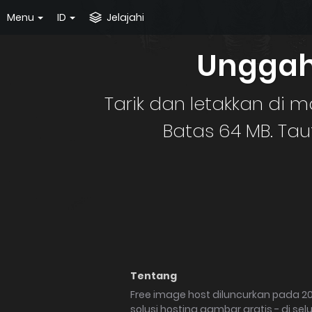
Menu
ID
Jelajahi
Unggah
Tarik dan letakkan d
Batas 64 MB. Ta
Tentang
Free image host diluncurkan pada 
solusi hosting gambar gratis - di sel