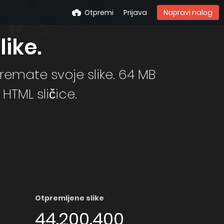
Otpremi
Prijava
Napravi nalog
like.
remate svoje slike. 64 MB
 HTML sličice.
Otpremljene slike
44.200.400