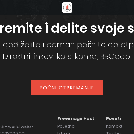
emite i delite svoje s
e god želite i odmah počnite da otp
Direktni linkovi ka slikama, BBCode i
POČNI OTPREMANJE
Freeimage Host
Poveži
Početna
Kontakt
di - world wide -
zasnovano na
Istraži
Twitter