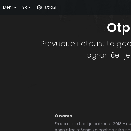
Meni
SR
Istraži
Otpr
Prevucite i otpustite gd
ograničenje. 
O nama
Free image host je pokrenut 2018 – nu
besplatno rešenje za hosting slika 