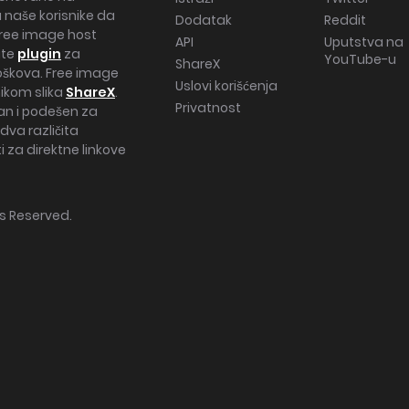
 naše korisnike da
Dodatak
Reddit
 free image host
API
Uputstva na
ite
plugin
za
YouTube-u
ShareX
oškova. Free image
Uslovi korišćenja
ikom slika
ShareX
.
Privatnost
an i podešen za
 dva različita
i za direktne linkove
hts Reserved.