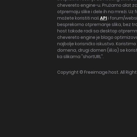
chevereto engine-u. Pružamo alat za
otpremaju slike i dele ih na mreži. Uz
možete koristiti naš
API
i forum/webs
besprekorno otpremanje slika, bez tr
host takođe radi sa desktop otpremn
chevereto engine je blago optimizov
najbolje korisničko iskustvo. Koristimo
domena, drugi domen (iili.io) se korist
ka slikama "shortURL".
Copyright ©
Freeimage.host
. All Rig