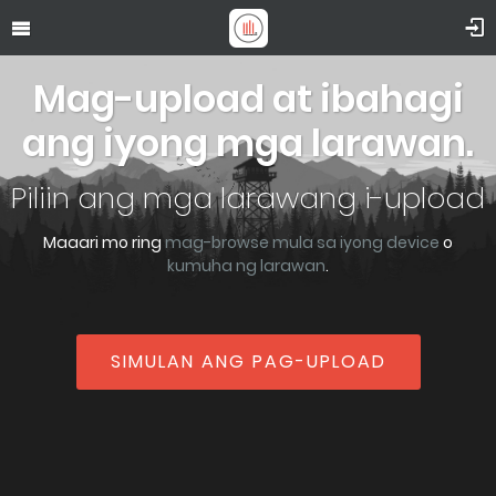
Mag-upload at ibahagi
ang iyong mga larawan.
Piliin ang mga larawang i-upload
Maaari mo ring
mag-browse mula sa iyong device
o
kumuha ng larawan
.
SIMULAN ANG PAG-UPLOAD