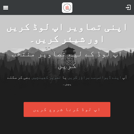
اپنی تصاویر اپ لوڈ کریں
اور شیئر کریں۔
اپ لوڈ کے لیے تصاویر منتخب
کریں
آپ
اپنے ڈیوائس سے براؤز کریں
یا
تصویر کھینچیں
بھی کر سکتے
ہیں۔
اپ لوڈ کرنا شروع کریں