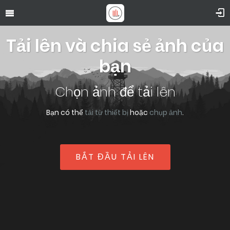
Tải lên và chia sẻ ảnh của
bạn
Chọn ảnh để tải lên
Bạn có thể
tải từ thiết bị
hoặc
chụp ảnh
.
BẮT ĐẦU TẢI LÊN