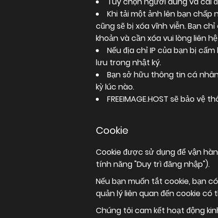
Tùy chọn người dùng và cài đ
Khi tải một ảnh lên bạn chấp n
cũng sẽ bị xóa vĩnh viễn. Bạn ch
khoản và cần xóa vui lòng liên hệ
Nếu địa chỉ IP của bạn bị cấm
lưu trong nhật ký.
Bạn sở hữu thông tin cá nhân
kỳ lúc nào.
FREEIMAGE.HOST sẽ bảo vệ thô
Cookie
Cookie được sử dụng để vận hành
tính năng "Duy trì đăng nhập").
Nếu bạn muốn tắt cookie, bạn có
quản lý liên quan đến cookie có 
Chúng tôi cam kết hoạt động ki