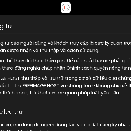
g tư
g tư của người dùng và khách truy cập là cực kỳ quan trọ
hân được nhận và thu thập và cách sử dụng.
 thể thay đổi theo thời gian. Để cập nhật bạn sẽ phải ghé
h thức, đồng nghĩa chấp nhận Chính sách quyền riêng tư n
GE.HOST thu thập và lưu trữ trong cơ sở dữ liệu của chú
hỉ dành cho FREEIMAGE.HOST và chúng tôi sẽ không chia sẻ 
n thứ ba nào, trừ khi được cơ quan pháp luật yêu cầu.
 lưu trữ
hồ sơ, nội dung do người dùng tạo và cài đặt đăng ký nhận b