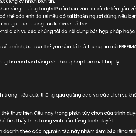
ặt đăng ký nhận bản tin.
hận rằng chúng tôi ghi IP của bạn vào cơ sở dữ liệu gắn với
ỉ có thể xóa ảnh đã tải nếu có tài khoản người dùng. Nếu bạ
 đội ngũ của chúng tôi để được hỗ trợ.
 khỏi dịch vụ của chúng tôi do nội dung bất hợp pháp hoặc
 của mình, bạn có thể yêu cầu tất cả thông tin mà FREEIM
ng tin của bạn bằng các biện pháp bảo mật hợp lý.
 trang hiệu quả, thông qua quảng cáo và các dịch vụ khá
 thể thực hiện điều này trong phần tùy chọn của trình d
thể tìm thấy trên trang web của từng trình duyệt.
nh doanh theo các nguyên tắc này nhằm đảm bảo rằng tín