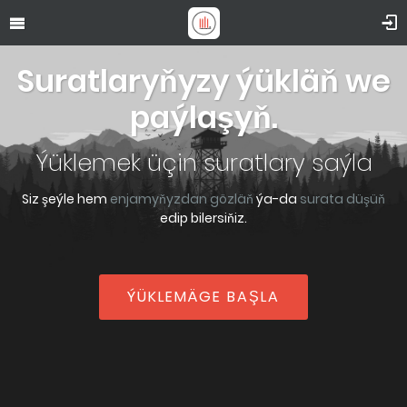
Suratlaryňyzy ýükläň we
paýlaşyň.
Ýüklemek üçin suratlary saýla
Siz şeýle hem
enjamyňyzdan gözläň
ýa-da
surata düşüň
edip bilersiňiz.
ÝÜKLEMÄGE BAŞLA