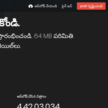
అప్‌లోడ్ చేయండి
సైన్ ఇన్
ఖాతా సృష్టించండి
ోండి.
 ప్రారంభించండి. 64 MB పరిమితి.
యిల్‌లు.
అప్‌లోడ్ చేసిన చిత్రాలు
4,42,03,034