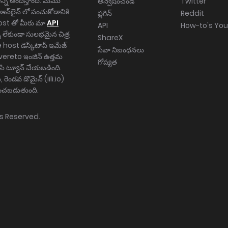
ాన్ని అందిస్తోంది. మేము
అన్వేషించండి
Twitter
ఆన్‌లైన్ లో పంచుకోడానికి
ప్లగిన్
Reddit
host తో మీరు మా
API
API
How-to's Yo
 లేకుండా సులభమైన చిత్ర
ShareX
ost డెస్క్‌టాప్ ఇమేజ్
సేవా నిబంధనలు
evereto ఇంజిన్ ఉత్తమ
గోప్యత
సి ట్యూన్ చేయబడింది.
రెండవ డొమైన్ (iili.io)
గించబడుతుంది.
hts Reserved.