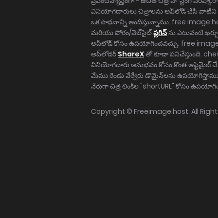
ప్రపంచవ్యాప్తంగా - ఉచిత చిత్ర హోస్టింగ్ పరిష్కార
వినియోగదారులు చిత్రాలను అప్‌లోడ్ చేసి వాటిని 
ఒక సాధనాన్ని అందిస్తున్నాము. free image 
మరియు ఫోరం/వెబ్‌సైట్
ప్లగిన్
ను ఎటువంటి ఖర్చు
అప్‌లోడ్ కోసం ఉపయోగించవచ్చు. free image h
అప్‌లోడర్
ShareX
తో కూడా పనిచేస్తుంది. ch
వినియోగదారు అనుభవం కోసం కొంత ఆప్టిమైజ్ చే
మేము రెండు వేర్వేరు డొమైన్‌లను ఉపయోగిస్తాము, 
నేరుగా చిత్ర లింక్‌ల "shortURL" కోసం ఉపయో
Copyright ©
Freeimage.host
. All Rig