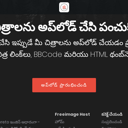
ిత్రాలను అప్‌లోడ్ చేసి పంచుక
ాప్ చేసి ఇప్పుడే మీ చిత్రాలను అప్‌లోడ్ చేయడం
చిత్ర లింక్‌లు, BBCode మరియు HTML థంబ్‌నె
అప్‌లోడ్ ప్రారంభించండి
Freeimage Host
కనెక్ట్ చేయండి
హోమ్
సంప్రదించండి
vereto ఇంజిన్ ఆధారంగా -