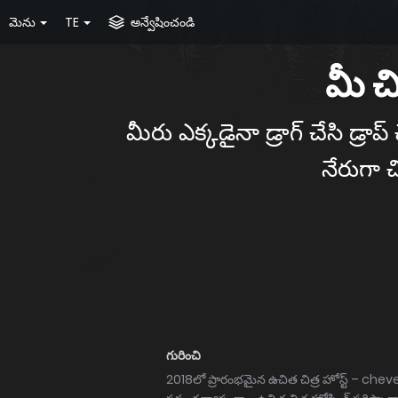
మెను
TE
అన్వేషించండి
మీ చ
మీరు ఎక్కడైనా డ్రాగ్ చేసి డ్ర
నేరుగా 
గురించి
2018లో ప్రారంభమైన ఉచిత చిత్ర హోస్ట్ – che