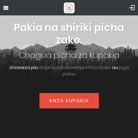
Pakia na shiriki picha
zako.
Chagua picha za kupakia
Unaweza pia
vinjari kutoka kwenye kifaa chako
au
piga
picha
.
ANZA KUPAKIA