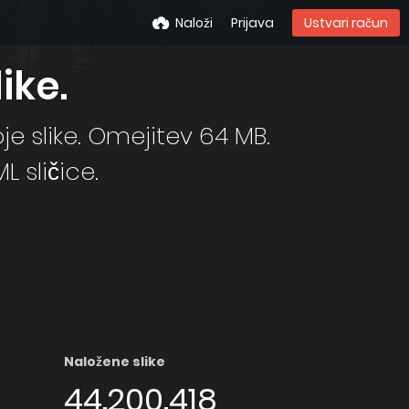
Naloži
Prijava
Ustvari račun
ike.
je slike. Omejitev 64 MB.
 sličice.
Naložene slike
44.200.418