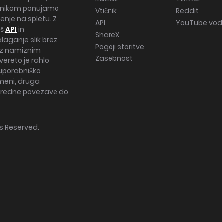
abnikom ponujamo
Vtičnik
Reddit
jenje na spletu. Z
API
YouTube vodi
aš
API
in
ShareX
laganje slik brez
Pogoji storitve
i z namiznim
Zasebnost
vereto je rahlo
 uporabniško
omeni, druga
posredne povezave do
hts Reserved.