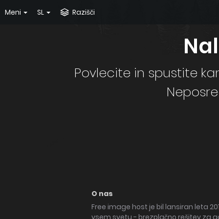
Meni
SL
Razišči
Nal
Povlecite in spustite ka
Neposred
O nas
Free image host je bil lansiran leta 2
vsem svetu - brezplačno rešitev za gos