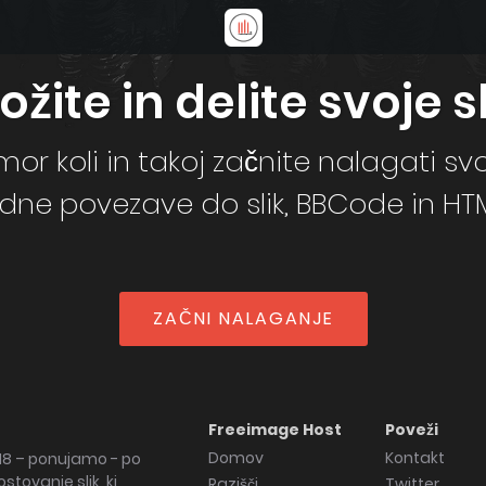
ožite in delite svoje sl
mor koli in takoj začnite nalagati svo
ne povezave do slik, BBCode in HTML
ZAČNI NALAGANJE
Freeimage Host
Poveži
Domov
Kontakt
018 – ponujamo - po
tovanje slik, ki
Razišči
Twitter