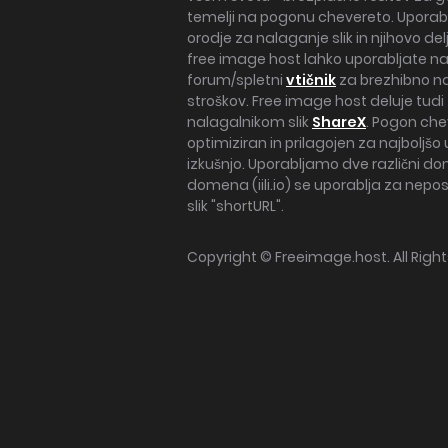
temelji na pogonu chevereto. Upor
orodje za nalaganje slik in njihovo del
free image host lahko uporabljate n
forum/spletni
vtičnik
za brezhibno na
stroškov. Free image host deluje tud
nalagalnikom slik
ShareX
. Pogon che
optimiziran in prilagojen za najboljšo
izkušnjo. Uporabljamo dve različni d
domena (iili.io) se uporablja za ne
slik "shortURL".
Copyright ©
Freeimage.host
. All Rig