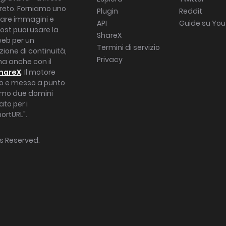
reto. Forniamo uno
Plugin
Reddit
icare immagini e
API
Guide su Yo
ost puoi usare la
ShareX
web per un
Termini di servizio
ione di continuità,
Privacy
na anche con il
hareX
. Il motore
o e messo a punto
iamo due domini
ato per i
ortURL".
hts Reserved.