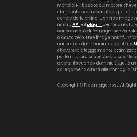
mondiale - basata sul motore cheve
strumento per i nostri utenti per car
condividerle online. Con free image h
nostra
API
e il
plugin
per forum/sito 
caricamento di immagini senza soluz
a costo zero. Free image host funzio
caricatore di immagini da desktop
S
chevereto è leggermente ottimizzat
per la migliore esperienza d'uso. Us
diversi, il secondo dominio (iili.io) è us
collegamenti diretti alle immagini "sh
Copyright ©
Freeimage.host
. All Rig