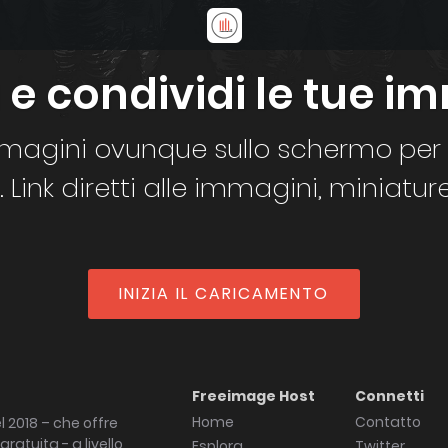
 e condividi le tue i
mmagini ovunque sullo schermo per in
B. Link diretti alle immagini, miniatu
INIZIA IL CARICAMENTO
Freeimage Host
Connetti
Home
Contatto
l 2018 – che offre
ratuita - a livello
Esplora
Twitter