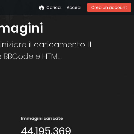
Carica
Accedi
Crea un account
mmagini
iziare il caricamento. Il
re BBCode e HTML.
Immagini caricate
44.195.369