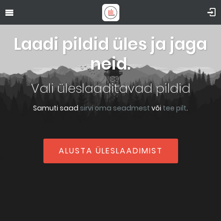
Laadi pildid üles ja jaga
neid.
Vali üleslaaditavad pildid
Samuti saad
sirvi oma seadmest
või
tee pilt
.
ALUSTA ÜLESLAADIMIST