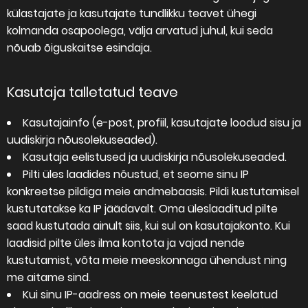
külastajate ja kasutajate tundlikku teavet ühegi
kolmanda osapoolega, välja arvatud juhul, kui seda
nõuab õiguskaitse esindaja.
Kasutaja talletatud teave
Kasutajainfo (e-post, profiil, kasutajate loodud sisu ja
uudiskirja nõusolekuseaded).
Kasutaja eelistused ja uudiskirja nõusolekuseaded.
Pilti üles laadides nõustud, et seome sinu IP
konkreetse pildiga meie andmebaasis. Pildi kustutamisel
kustutatakse ka IP jäädavalt. Oma üleslaaditud pilte
saad kustutada ainult siis, kui sul on kasutajakonto. Kui
laadisid pilte üles ilma kontota ja vajad nende
kustutamist, võta meie meeskonnaga ühendust ning
me aitame sind.
Kui sinu IP-aadress on meie teenustest keelatud