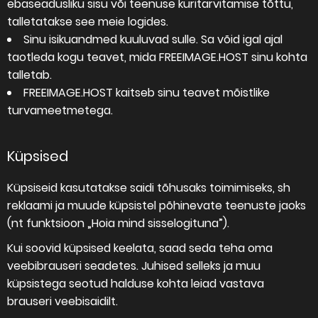
ebaseadusliku sisu või teenuse kuritarvitamise tõttu,
talletatakse see meie logides.
Sinu isikuandmed kuuluvad sulle. Sa võid igal ajal
taotleda kogu teavet, mida FREEIMAGE.HOST sinu kohta
talletab.
FREEIMAGE.HOST kaitseb sinu teavet mõistlike
turvameetmetega.
Küpsised
Küpsiseid kasutatakse saidi tõhusaks toimimiseks, sh
reklaami ja muude küpsistel põhinevate teenuste jaoks
(nt funktsioon „Hoia mind sisselogituna”).
Kui soovid küpsised keelata, saad seda teha oma
veebibrauseri seadetes. Juhised selleks ja muu
küpsistega seotud halduse kohta leiad vastava
brauseri veebisaidilt.