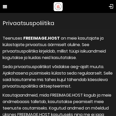
Privaatsuspoliitika
Teenuses
FREEIMAGE.HOST
on meie kasutajate ja
külastajate privaatsus äärmiselt oluline. See
privaatsuspoliitika kirjeldab, millist tüüpi isikuandmeid
kogutakse ja kuidas neid kasutatakse.
Seda privaatsuspoliitikat võidakse aeg-ajalt muuta.
Ajakohasena püsimiseks külasta seda regulaarselt. Selle
saidi kasutamine mis tahes kujul tähendab käesoleva
privaatsuspoliitika aktsepteerimist.
Kasutajaandmeid, mida FREEIMAGE.HOST kogub ja meie
andmebaasis talletab, kasutatakse peamiselt meie
teenuste osutamiseks. Kogutud andmed on mõeldud
üksnes FREEIMAGE.HOST kasutuseks ning me ei jaga