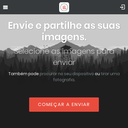
Envie e partilhe as suas
imagens.
Selecione as imagens para
enviar
Também pode
procurar no seu dispositivo
ou
tirar uma
fotografia
.
COMEÇAR A ENVIAR