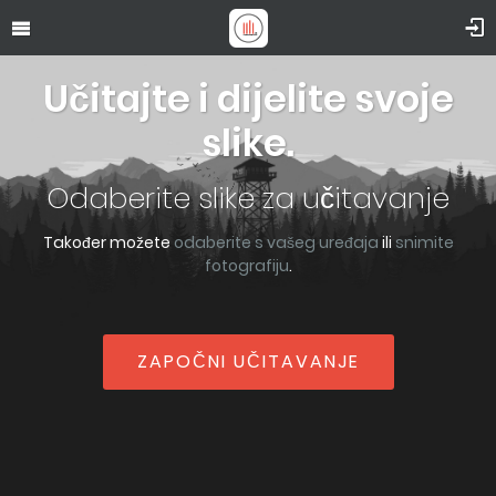
Učitajte i dijelite svoje
slike.
Odaberite slike za učitavanje
Također možete
odaberite s vašeg uređaja
ili
snimite
fotografiju
.
ZAPOČNI UČITAVANJE