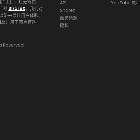
图片上传，且无需费
API
YouTube 教
上传器
ShareX
。我们对
ShareX
校，以带来最佳用户体验。
服务条款
.io）用于图片直链
隐私
hts Reserved.