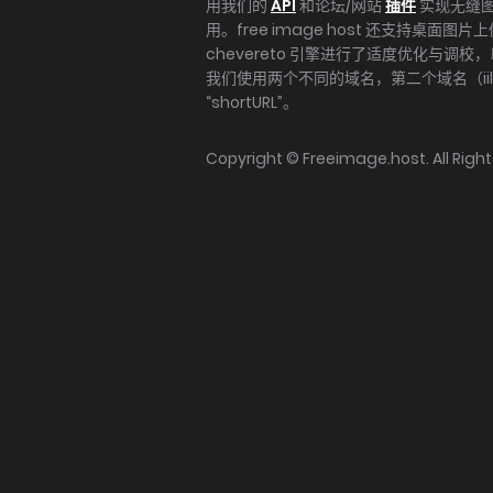
用我们的
API
和论坛/网站
插件
实现无缝
用。free image host 还支持桌面图片
chevereto 引擎进行了适度优化与调
我们使用两个不同的域名，第二个域名（iili
“shortURL”。
Copyright ©
Freeimage.host
. All Rig