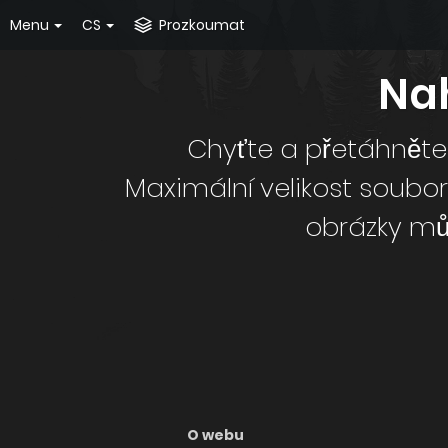
Menu
CS
Prozkoumat
Nah
Chyťte a přetáhněte
Maximální velikost souboru je 64 MB. Získáte přímé odkazy, B
obrázky mů
O webu