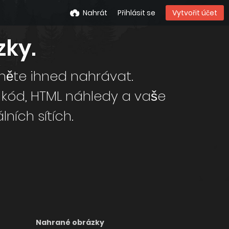
Nahrát
Přihlásit se
Vytvořit účet
zky.
něte ihned nahrávat.
ích sítích.
Nahrané obrázky