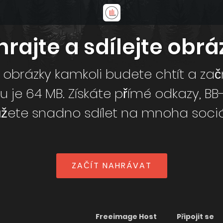
rajte a sdílejte obrá
 obrázky kamkoli budete chtít a zač
B-kód, HTML náhledy a vaše
žete snadno sdílet na mnoha sociáln
ZAČÍT NAHRÁVAT
Freeimage Host
Připojit se