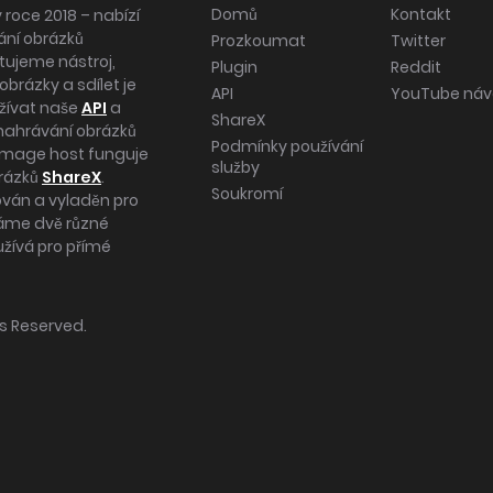
Domů
Kontakt
 roce 2018 – nabízí
ání obrázků
Prozkoumat
Twitter
tujeme nástroj,
Plugin
Reddit
brázky a sdílet je
API
YouTube ná
užívat naše
API
a
ShareX
nahrávání obrázků
Podmínky používání
 image host funguje
služby
rázků
ShareX
.
Soukromí
ován a vyladěn pro
íváme dvě různé
užívá pro přímé
hts Reserved.