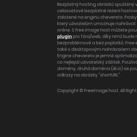
Bezplatný hosting obrázků spuštěný v
celosvětové bezplatné řešení hostov
založené na enginu chevereto. Posky
který uživatelům umožňuje nahrávat o
online. S free image host můžete po
plugin
pro fóra/web, díky nimž bude 
bezproblémové a bez poplatků. Free
také s desktopovým nahrávačem ob
Engine chevereto je jemně optimaliz
co nejlepší uživatelský zážitek. Použ
domény, druhá doména (iili.io) se po
odkazy na obrázky "shortURL".
Copyright ©
Freeimage.host
. All Rig