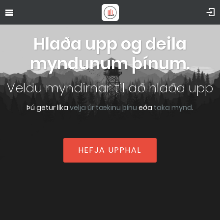
Hlaða upp og deila
myndunum þínum.
Veldu myndirnar til að hlaða upp
Þú getur líka
velja úr tækinu þínu
eða
taka mynd
.
HEFJA UPPHAL