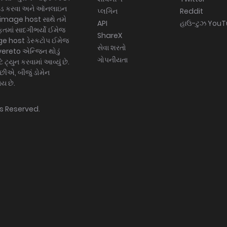
ોડ કરવા અને ઑનલાઇન
પ્લગિન
Reddit
e image host સાથે તમે
API
હાઉ-ટુઝ You
તમાં સાદગીભર્યો ઈમેજ
ShareX
e host ડેસ્કટોપ ઈમેજ
સેવા શરતો
vereto એન્જિન થોડું
ગોપનીયતા
ટ્યુન કરવામાં આવ્યું છે.
એ, બીજું ડોમેન
ાય છે.
hts Reserved.