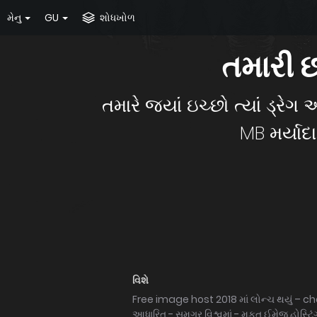
મેનુ
GU
શોધખોળ
તમારી 
તમારે જ્યાં ઇચ્છો ત્યાં ડ્
MB મર્યાદ
વિશે
Free image host 2018 માં લોન્ચ થયું – 
આધારિત - સમગ્ર વિશ્વમાં - મફત ઈમેજ હોસ્ટિ