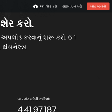
અપલોડ કરો
સાઇન ઇન કરો
ખાતું બનાવો
ેર કરો.
ઓ અપલોડ કરવાનું શરૂ કરો. 64
 થંબનેલ્સ.
અપલોડ કરેલી છબીઓ
4,41,97,187