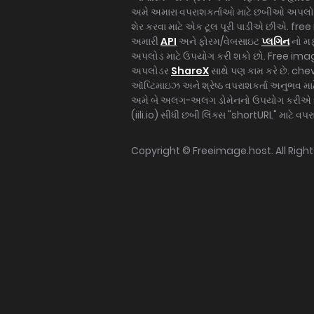
અમે અમારા વપરાશકર્તાઓ માટે છબીઓ અપલ
શેર કરવા માટે એક ટૂલ પૂરી પાડીએ છીએ. fre
અમારી
API
અને ફોરમ/વેબસાઇટ
પ્લગિન
નો મફ
અપલોડ માટે ઉપયોગ કરી શકો છો. Free imag
અપલોડર
ShareX
સાથે પણ કામ કરે છે. che
ઑપ્ટિમાઇઝ અને શ્રેષ્ઠ વપરાશકર્તા અનુભવ માટે 
અમે બે અલગ-અલગ ડોમેનનો ઉપયોગ કરીએ છી
(iili.io) સીધી છબી લિંક્સ "shortURL" માટે વપર
Copyright ©
Freeimage.host
. All Rig