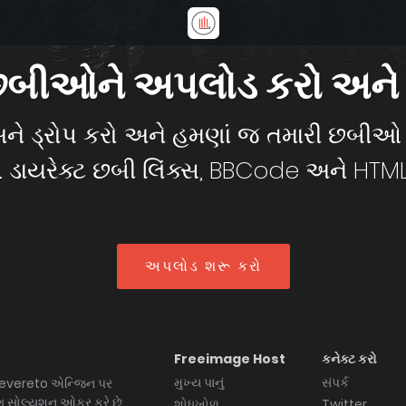
છબીઓને અપલોડ કરો અને શ
રેગ અને ડ્રોપ કરો અને હમણાં જ તમારી છબી
ા. ડાયરેક્ટ છબી લિંક્સ, BBCode અને HTML
અપલોડ શરૂ કરો
Freeimage Host
કનેક્ટ કરો
મુખ્ય પાનું
સંપર્ક
chevereto એન્જિન પર
ંગ સોલ્યુશન ઓફર કરે છે.
શોધખોળ
Twitter