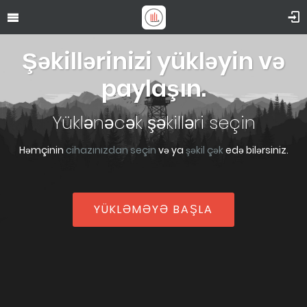
Şəkillərinizi yükləyin və
paylaşın.
Yüklənəcək şəkilləri seçin
Həmçinin
cihazınızdan seçin
və ya
şəkil çək
edə bilərsiniz.
YÜKLƏMƏYƏ BAŞLA