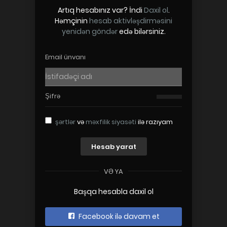
Artıq hesabınız var? İndi
Daxil ol
.
Həmçinin
hesab aktivləşdirməsini
yenidən göndər
edə bilərsiniz.
şərtlər
və
məxfilik siyasəti
ilə razıyam
Hesab yarat
VƏ YA
Başqa hesabla daxil ol
Facebook ilə davam et