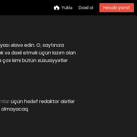
Yüklə
Daxil ol
Hesab yarat
ası əlavə edin. O, saytınıza
cək və daxil etmək üçün lazım olan
 çox kimi bütün xüsusiyyətlər
mlar
üçün hədəf redaktor alətlər
ac olmayacaq.