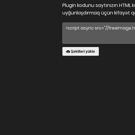
Plugin kodunu saytınızın HTML k
uyğunlaşdırmaq üçün kifayət 
Şəkilləri yüklə