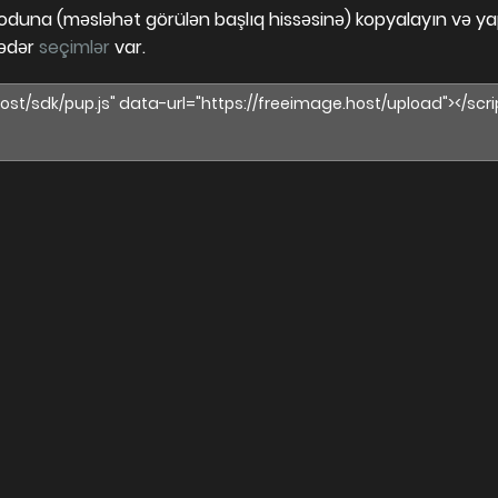
oduna (məsləhət görülən başlıq hissəsinə) kopyalayın və yap
qədər
seçimlər
var.