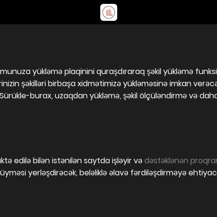
munuza yükləmə plaqinini quraşdıraraq şəkil yükləmə funksiy
rinizin şəkilləri birbaşa xidmətimizə yükləməsinə imkan verə
 Sürükle-burax, uzaqdan yükləmə, şəkil ölçüləndirmə və daha
ktə edilə bilən istənilən saytda işləyir və
dəstəklənən proqra
yməsi yerləşdirəcək, beləliklə əlavə fərdiləşdirməyə ehtiy