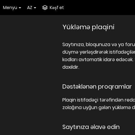
Menyu
AZ
Kəşf et
Yükləmə plaqini
Saytınıza, bloqunuza və ya foru
düymə yerləşdirərək istifadəçilə
kodları avtomatik idarə edəcək.
daxildir.
Dəstəklənən proqramlar
Plaqin istifadəçi tərəfindən reda
zolağına uyğun gələn yükləmə dü
Saytınıza əlavə edin