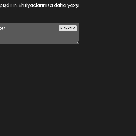
ışdırın. Ehtiyaclarınıza daha yaxşı
KOPYALA