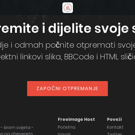
emite i dijelite svoje s
gdje i odmah počnite otpremati svoje
rektni linkovi slika, BBCode i HTML sliči
ZAPOČNI OTPREMANJE
Freeimage Host
Poveži
Početna
Kontakt
- širom svijeta -
no na chevereto
Istraži
Twitter