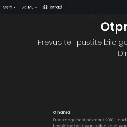
Meni
SR-ME
Istraži
Otpr
Prevucite i pustite bilo 
Di
O nama
Free image host pokrenut 2018 – nudi 
besplatno hostovanje slika zasnova