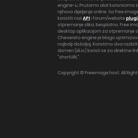
engine-u. Pružamo alat korisnicima z
njihovo dijeljenje online. Sa free im
koristiti naš
API
i forum/website
plug
otpremanje slika, besplatno. Free ima
desktop aplikacijom za otpremanje s
Chevereto engine je blago optimizova
najbolji doživljaj. Koristimo dva razli
domen (iili.io) koristi se za direktne li
"shortURL".
Copyright ©
Freeimage.host
. All Rig