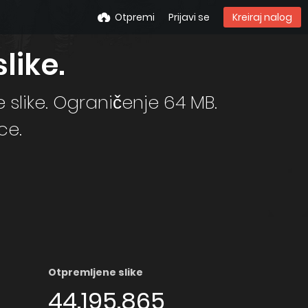
Otpremi
Prijavi se
Kreiraj nalog
like.
 slike. Ograničenje 64 MB.
ce.
Otpremljene slike
44.195.865