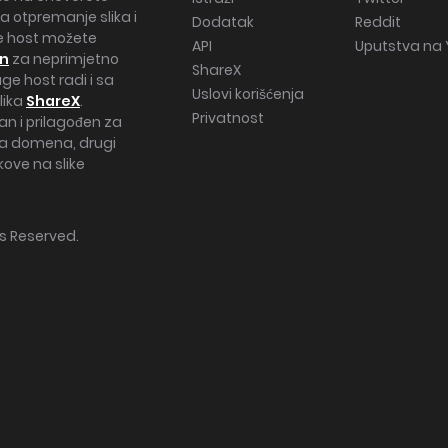
a otpremanje slika i
Dodatak
Reddit
age host možete
API
Uputstva na
in
za neprimjetno
ShareX
ge host radi i sa
Uslovi korišćenja
lika
ShareX
.
Privatnost
n i prilagođen za
čita domena, drugi
nkove na slike
hts Reserved.