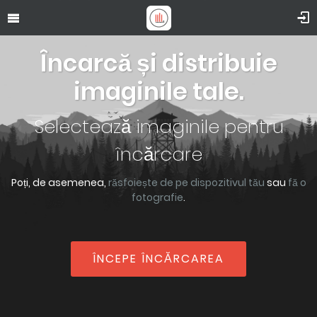
Încarcă și distribuie
imaginile tale.
Selectează imaginile pentru
încărcare
Poți, de asemenea,
răsfoiește de pe dispozitivul tău
sau
fă o
fotografie
.
ÎNCEPE ÎNCĂRCAREA