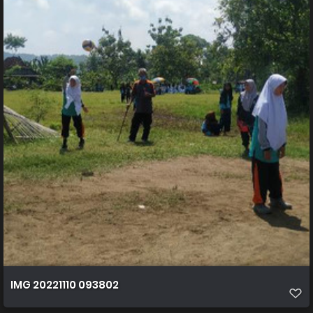
IMG 20221110 093802