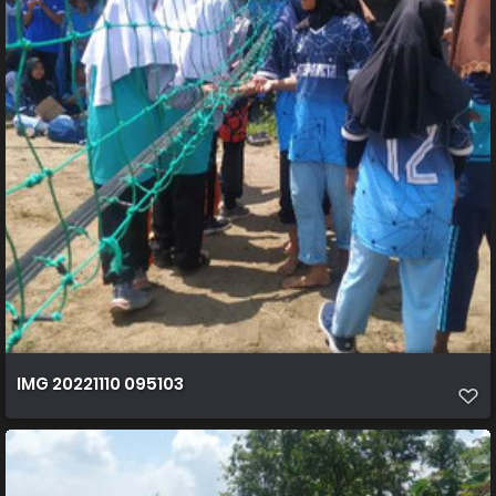
IMG 20221110 095103