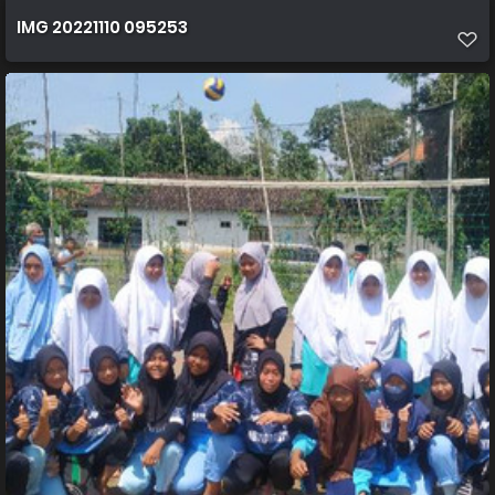
IMG 20221110 095253