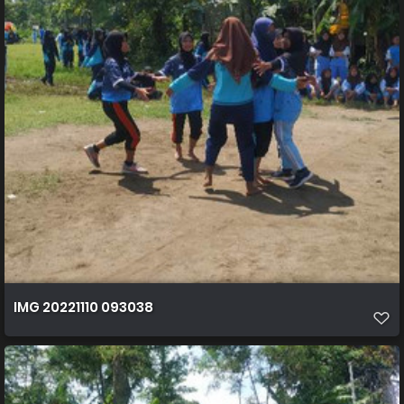
IMG 20221110 093038