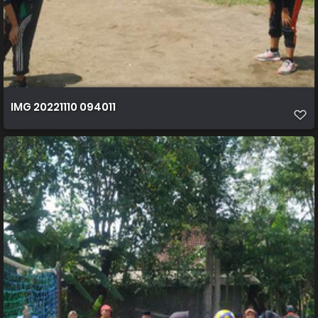
IMG 20221110 094011