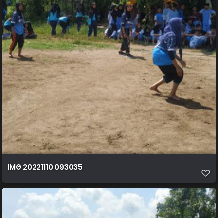
IMG 20221110 093035