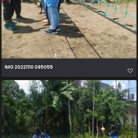
IMG 20221110 095055