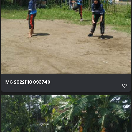
IMG 20221110 093740