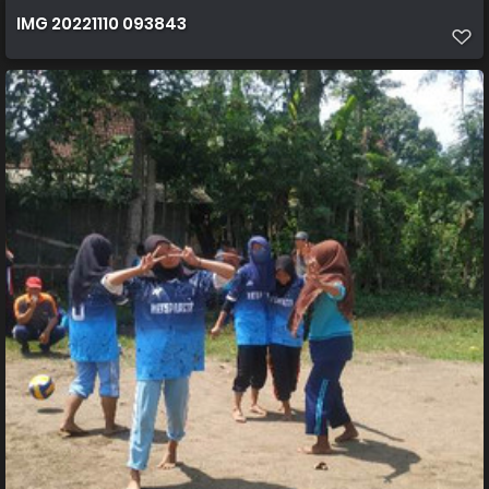
IMG 20221110 093843