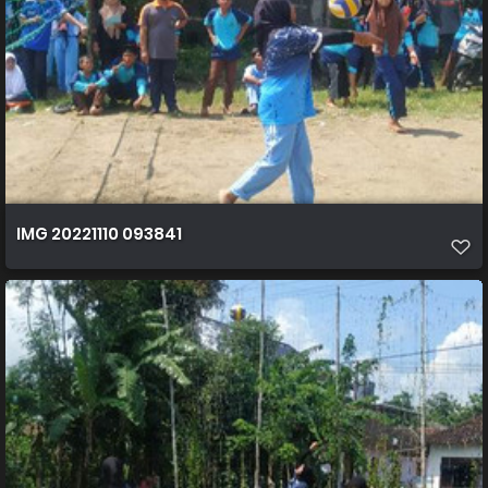
IMG 20221110 093841