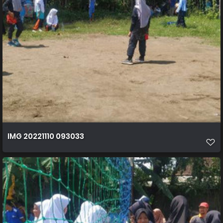
IMG 20221110 093033