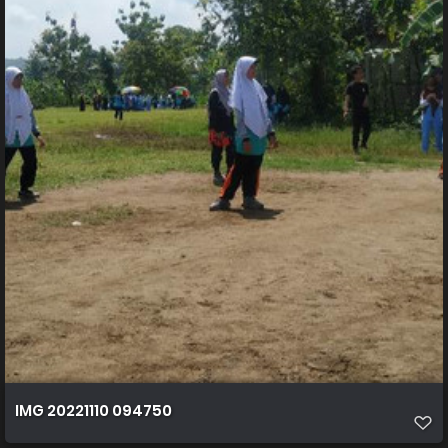
IMG 20221110 094750