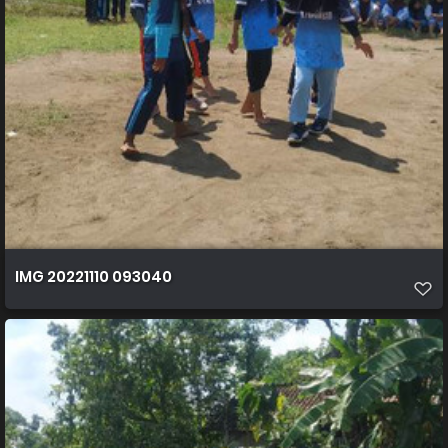
IMG 20221110 093040