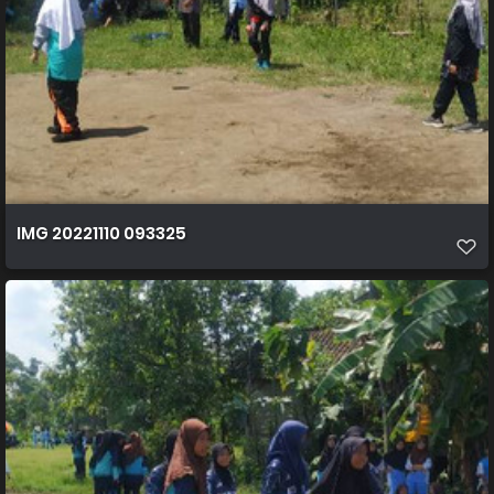
IMG 20221110 093325