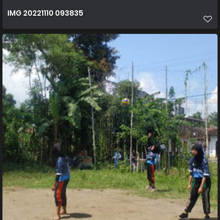
IMG 20221110 093835