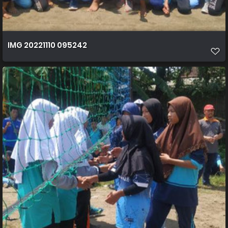
IMG 20221110 095242