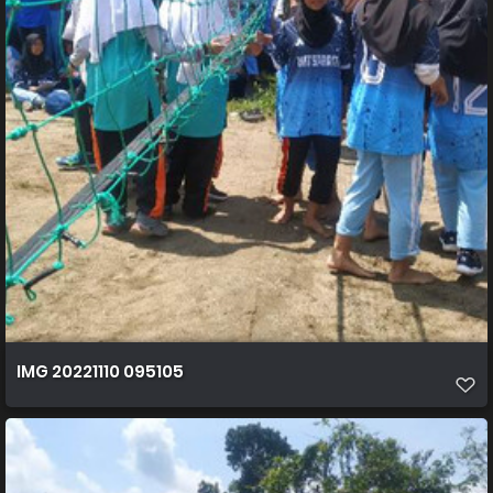
IMG 20221110 095105