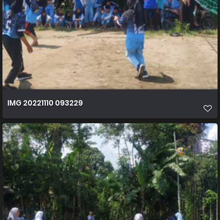
IMG 20221110 093229