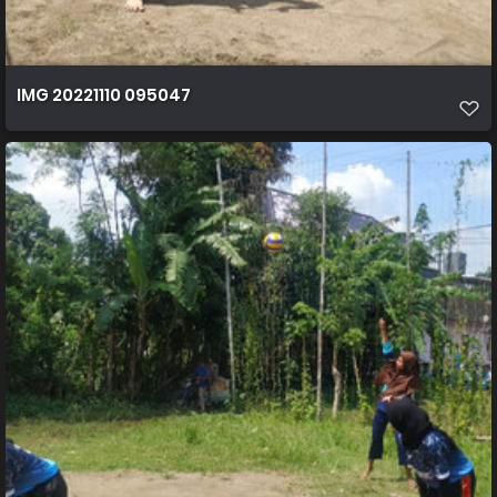
IMG 20221110 095047