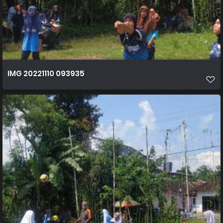
IMG 20221110 093935