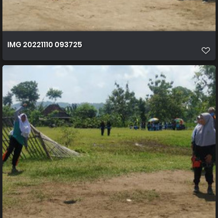
IMG 20221110 093725