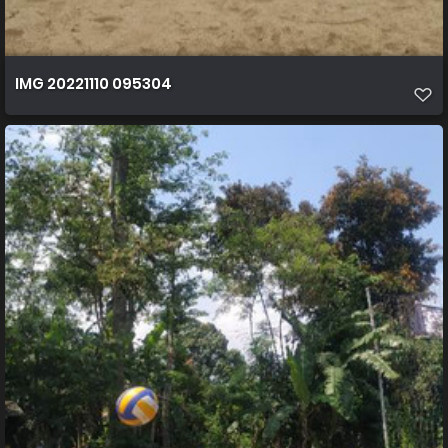
IMG 20221110 095304