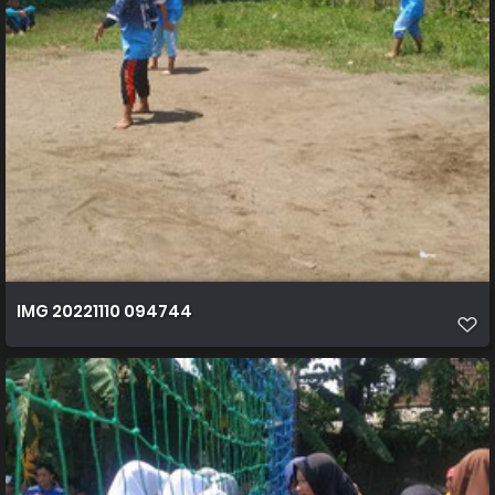
IMG 20221110 094744