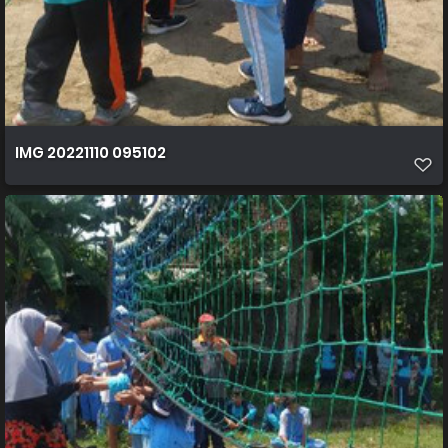
IMG 20221110 095102