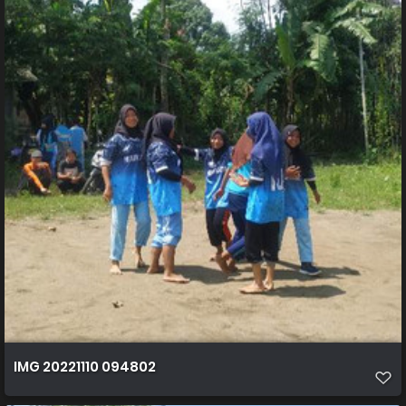
IMG 20221110 094802