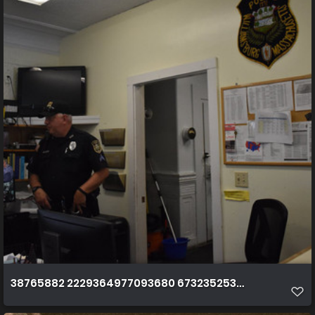
38765882 2229364977093680 6732352534876258304 n