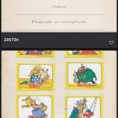
23072n