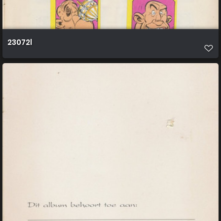
23072l