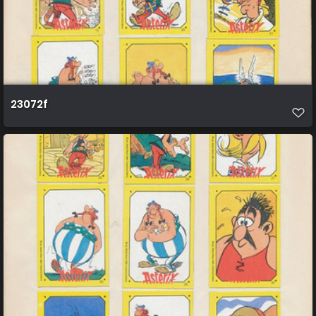
23072f