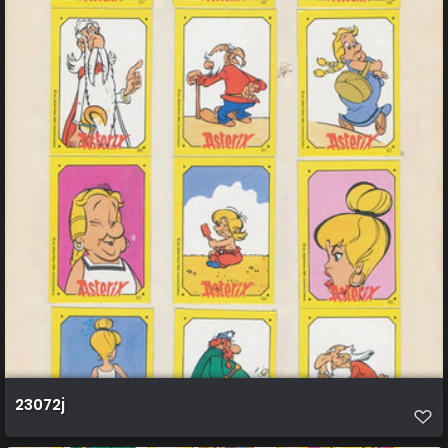
23072j