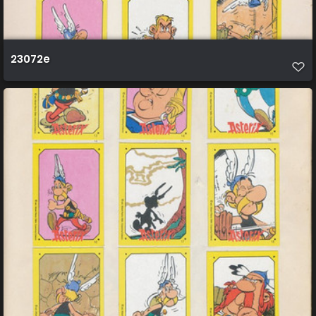
23072e