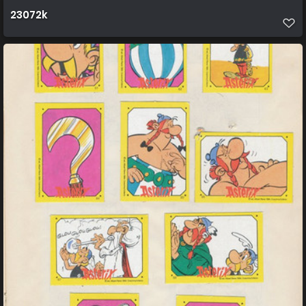
23072k