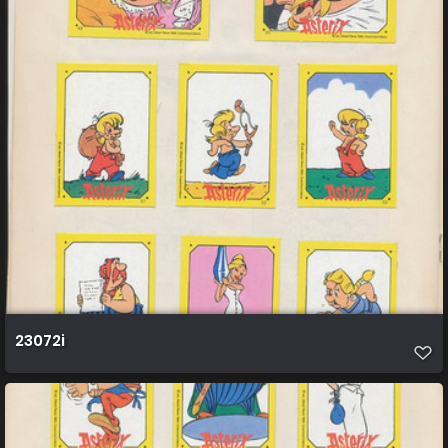
23072i