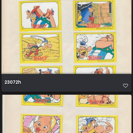
23072h