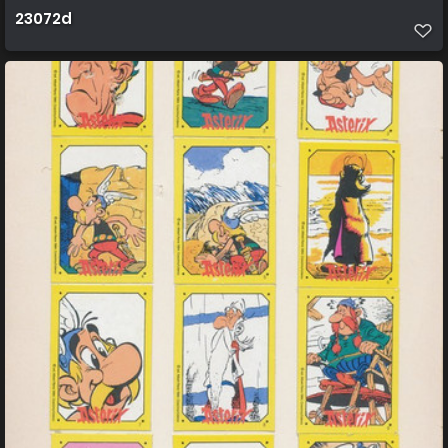
23072d