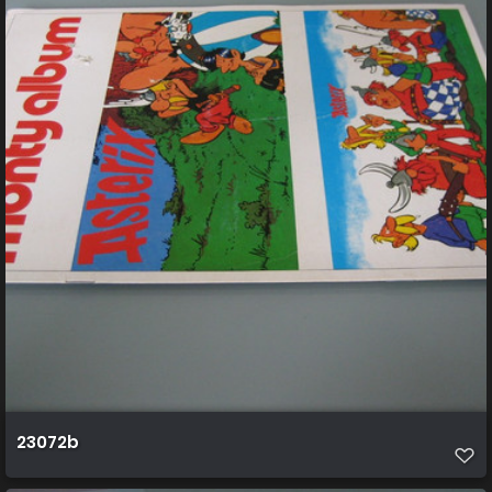
23072b