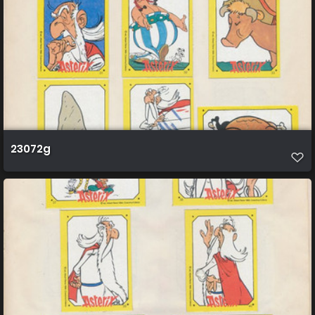
23072g