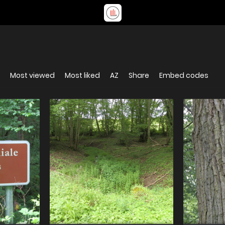
Most viewed
Most liked
AZ
Share
Embed codes