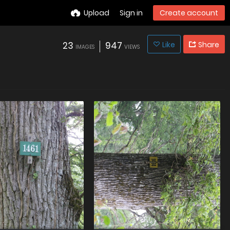
Upload
Sign in
Create account
23
947
Like
Share
IMAGES
VIEWS