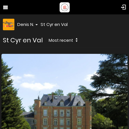
Denis N.
St Cyr en Val
St Cyr en Val
Most recent