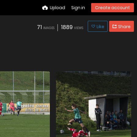
Upload
Sign in
Create account
71
1889
Like
Share
IMAGES
VIEWS