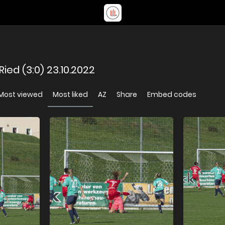
ed (3:0) 23.10.2022
Most viewed
Most liked
AZ
Share
Embed codes