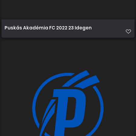
Puskás Akadémia FC 2022 23 Idegen