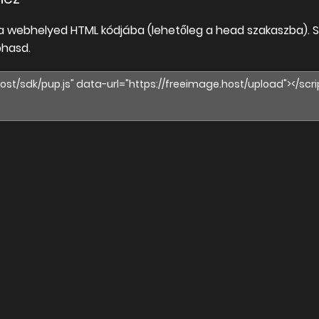
a webhelyed HTML kódjába (lehetőleg a head szakaszba).
bhasd.