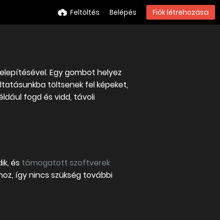
Feltöltés
Belépés
Fiók létrehozása
elepítésével. Egy gombot helyez
ltatásunkba töltsenek fel képeket,
dául fogd és vidd, távoli
ik, és
támogatott szoftverek
hoz, így nincs szükség további