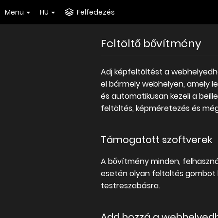
Menü
HU
Felfedezés
Feltöltő bővítmény
Adj képfeltöltést a webhelyed
el bármely webhelyen, amely le
és automatikusan kezeli a beill
feltöltés, képméretezés és mé
Támogatott szoftverek
A bővítmény minden, felhaszná
esetén olyan feltöltés gombot h
testreszabásra.
Add hozzá a webhelyed