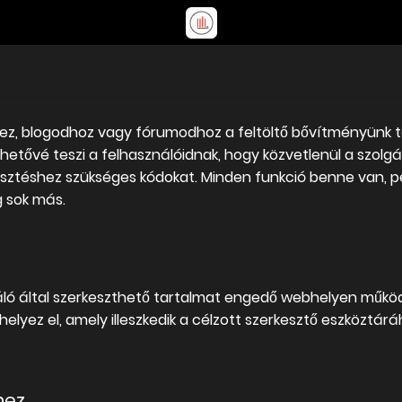
hez, blogodhoz vagy fórumodhoz a feltöltő bővítményünk t
hetővé teszi a felhasználóidnak, hogy közvetlenül a szolgá
esztéshez szükséges kódokat. Minden funkció benne van, pél
g sok más.
ló által szerkeszthető tartalmat engedő webhelyen működ
elyez el, amely illeszkedik a célzott szerkesztő eszköztárá
hez