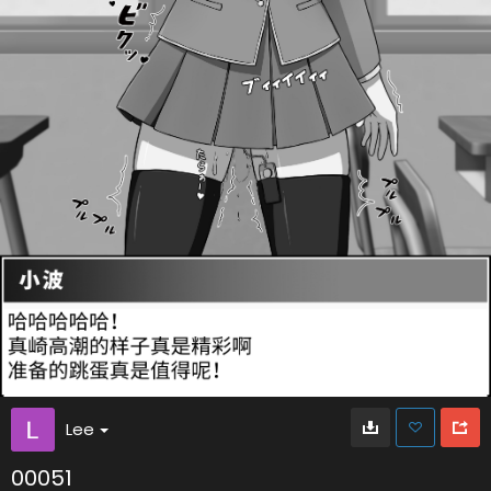
Lee
00051